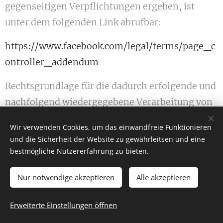
gegenseitigen Verpflichtungen ergeben, ist
unter dem folgenden Link abrufbar:
https://www.facebook.com/legal/terms/page_c
ontroller_addendum
Rechtsgrundlage für die dadurch erfolgende und
nachfolgend wiedergegebene Verarbeitung von
personenbezogenen Daten ist Art. 6 Abs. 1 lit. f
Wir verwenden Cookies, um das einwandfreie Funktionieren
DSGVO. Unser berechtigtes Interesse besteht an
und die Sicherheit der Website zu gewährleitsen und eine
der Analyse, der Kommunikation sowie dem
bestmögliche Nutzererfahrung zu bieten.
Absatz und der Bewerbung unserer Produkte und
Nur notwendige akzeptieren
Alle akzeptieren
Leistungen.
Rechtsgrundlage kann auch eine Einwilligung
Erweiterte Einstellungen öffnen
des Nutzers gemäß Art. 6 Abs. 1 lit. a DSGVO